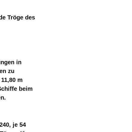
de Tröge des
ungen in
en zu
 11,80 m
Schiffe beim
en.
240, je 54