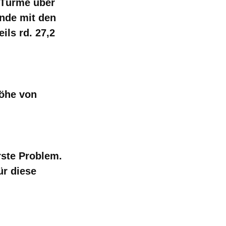
 Türme über
nde mit den
ils rd.
27,2
höhe von
rste Problem.
ür diese