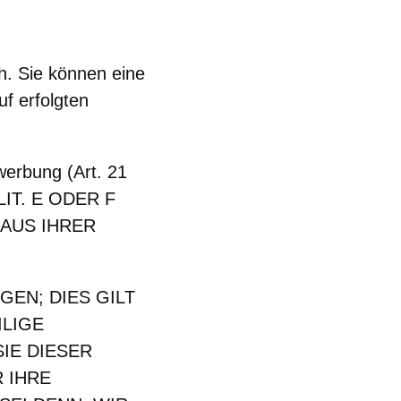
h. Sie können eine
uf erfolgten
werbung (Art. 21
IT. E ODER F
 AUS IHRER
EN; DIES GILT
ILIGE
IE DIESER
 IHRE