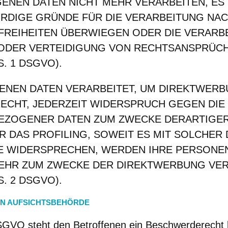
EN DATEN NICHT MEHR VERARBEITEN, ES S
DIGE GRÜNDE FÜR DIE VERARBEITUNG NAC
 FREIHEITEN ÜBERWIEGEN ODER DIE VERARB
ODER VERTEIDIGUNG VON RECHTSANSPRÜC
. 1 DSGVO).
NEN DATEN VERARBEITET, UM DIREKTWERB
 RECHT, JEDERZEIT WIDERSPRUCH GEGEN DI
BEZOGENER DATEN ZUM ZWECKE DERARTIGE
ÜR DAS PROFILING, SOWEIT ES MIT SOLCHE
SIE WIDERSPRECHEN, WERDEN IHRE PERSON
MEHR ZUM ZWECKE DER DIREKTWERBUNG VE
. 2 DSGVO).
EN AUFSICHTSBEHÖRDE
SGVO steht den Betroffenen ein Beschwerderecht b