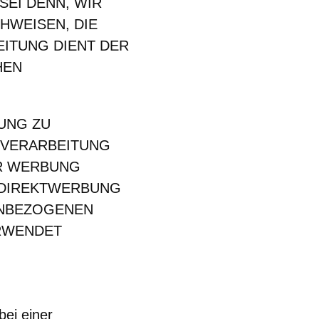
EI DENN, WIR
HWEISEN, DIE
EITUNG DIENT DER
HEN
UNG ZU
E VERARBEITUNG
R WERBUNG
R DIREKTWERBUNG
ENBEZOGENEN
RWENDET
ei einer